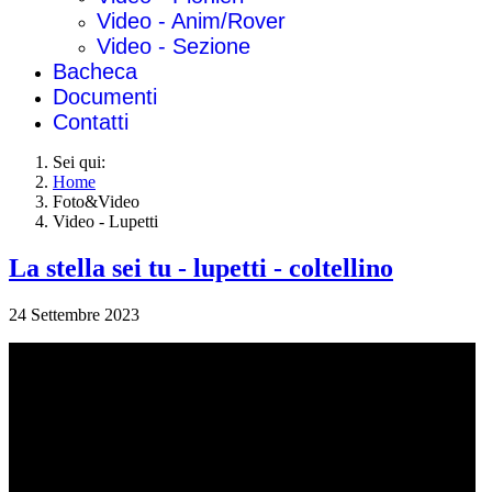
Video - Anim/Rover
Video - Sezione
Bacheca
Documenti
Contatti
Sei qui:
Home
Foto&Video
Video - Lupetti
La stella sei tu - lupetti - coltellino
24 Settembre 2023